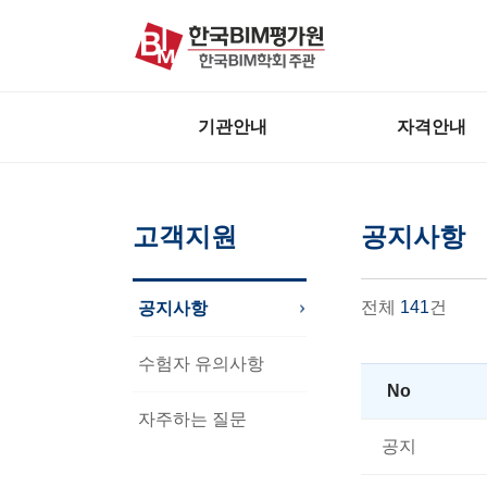
본문 바로가기
주메뉴 바로가기
기관안내
자격안내
고객지원
공지사항
전체
141
건
공지사항
수험자 유의사항
No
자주하는 질문
공지