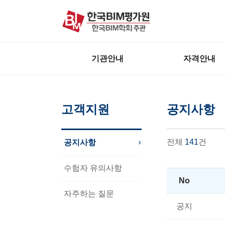
본문 바로가기
주메뉴 바로가기
기관안내
자격안내
고객지원
공지사항
전체
141
건
공지사항
수험자 유의사항
No
자주하는 질문
공지