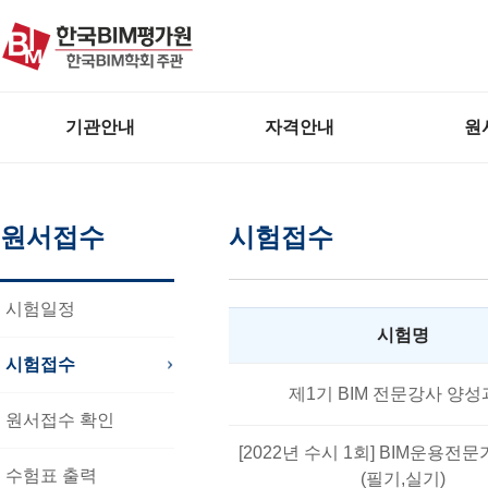
본문 바로가기
주메뉴 바로가기
기관안내
자격안내
원
원서접수
시험접수
시험일정
시험명
시험접수
제1기 BIM 전문강사 양
원서접수 확인
[2022년 수시 1회] BIM운용전문
수험표 출력
(필기,실기)